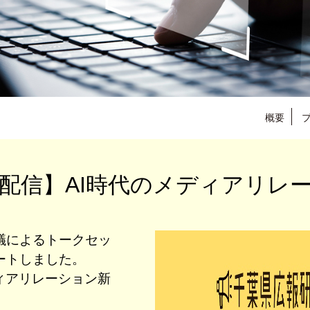
概要
配信】AI時代のメディアリレ
議によるトークセッ
ートしました。
ィアリレーション新