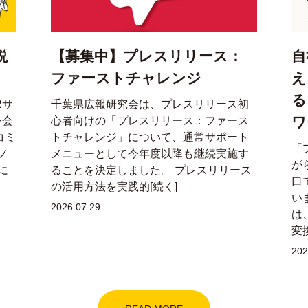
説
【募集中】プレスリリース：
自
ファーストチャレンジ
え
る
Rサ
千葉県広報研究会は、プレスリリース初
ワ
を会
心者向けの「プレスリリース：ファース
コミ
トチャレンジ」について、通常サポート
「
ノ
メニューとして今年度以降も継続実施す
が
に
ることを決定しました。 プレスリリース
口
の活用方法を実践的[続く]
い
2026.07.29
は
変
202