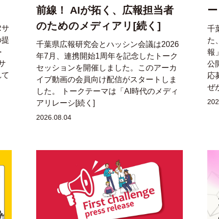
前線！ AIが拓く、広報担当者
ー
のためのメディアリ[続く]
Rサ
千
の提
た
千葉県広報研究会とハッシン会議は2026
＞
報
年7月、連携開始1周年を記念したトーク
サ
公
セッションを開催しました。このアーカ
れて
応
イブ動画の会員向け配信がスタートしま
ぜ
した。 トークテーマは「AI時代のメディ
202
アリレーシ[続く]
2026.08.04