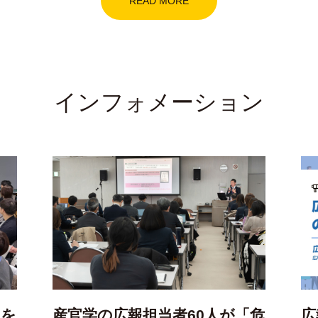
READ MORE
インフォメーション
題を
産官学の広報担当者60人が「危
広